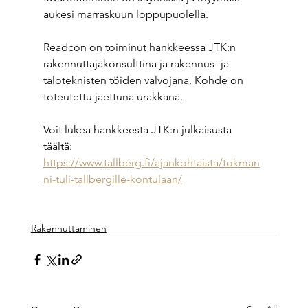
aukesi marraskuun loppupuolella.
Readcon on toiminut hankkeessa JTK:n 
rakennuttajakonsulttina ja rakennus- ja 
taloteknisten töiden valvojana. Kohde on 
toteutettu jaettuna urakkana.
Voit lukea hankkeesta JTK:n julkaisusta 
täältä: 
https://www.tallberg.fi/ajankohtaista/tokman
ni-tuli-tallbergille-kontulaan/
Rakennuttaminen