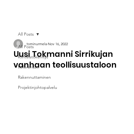
All Posts
tominurmela
Nov 16, 2022
All Posts
Uusi Tokmanni Sirrikujan
Kiinteistökehitys
vanhaan teollisuustaloon
Referenssit
Rakennuttaminen
Projektinjohtopalvelu