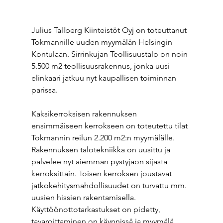
Julius Tallberg Kiinteistöt Oyj on toteuttanut 
Tokmannille uuden myymälän Helsingin 
Kontulaan. Sirrinkujan Teollisuustalo on noin 
5.500 m2 teollisuusrakennus, jonka uusi 
elinkaari jatkuu nyt kaupallisen toiminnan 
parissa.
Kaksikerroksisen rakennuksen 
ensimmäiseen kerrokseen on toteutettu tilat 
Tokmannin reilun 2.200 m2:n myymälälle. 
Rakennuksen talotekniikka on uusittu ja 
palvelee nyt aiemman pystyjaon sijasta 
kerroksittain. Toisen kerroksen joustavat 
jatkokehitysmahdollisuudet on turvattu mm. 
uusien hissien rakentamisella.  
Käyttöönottotarkastukset on pidetty, 
tavaroittaminen on käynnissä ja myymälä 